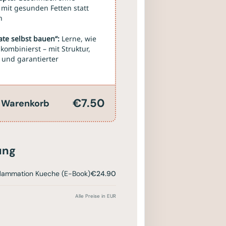
mit gesunden Fetten statt
n
ate selbst bauen“:
Lerne, wie
 kombinierst – mit Struktur,
 und garantierter
€7.50
n Warenkorb
ung
nflammation Kueche (E-Book)
€24.90
Alle Preise in EUR