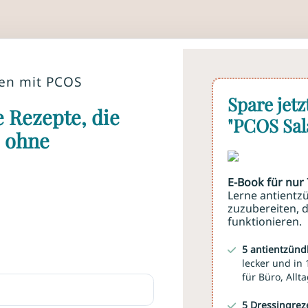
uen mit PCOS
Spare jetz
e Rezepte, die
"PCOS Sal
– ohne
E-Book für nur
Lerne antientzü
zuzubereiten, 
funktionieren.
5 antientzündl
lecker und in
für Büro, All
5 Dressingrez