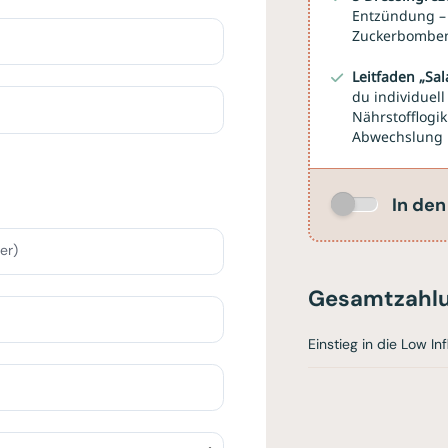
Entzündung – 
Zuckerbombe
Leitfaden „Sal
du individuell
Nährstofflogik
Abwechslung
In de
er)
Gesamtzahl
Einstieg in die Low I