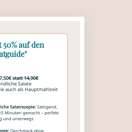
t 50% auf den
atguide"
 7,50€
statt 14,90€
ndliche Salate
die auch als Hauptmahlzeit
iche Salatrezepte:
Sättigend,
 15 Minuten gemacht – perfekt
tag und unterwegs
epte:
Geschmack ohne