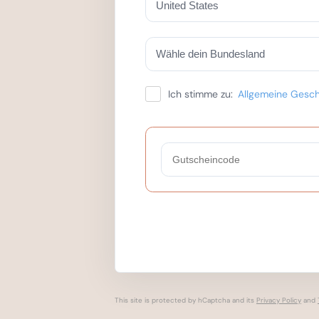
Ich stimme zu:
Allgemeine Gesc
This site is protected by hCaptcha and its
Privacy Policy
and