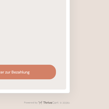
er zur Bezahlung
ThriveCart
Powered by
© 2026+